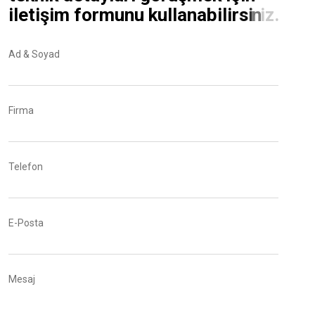
i
l
e
t
i
ş
i
m
f
o
r
m
u
n
u
k
u
l
l
a
n
a
b
i
l
i
r
s
i
n
i
z
.
Ad & Soyad
Firma
Telefon
E-Posta
Mesaj