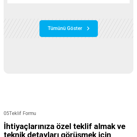
05
T
e
k
l
i
f
F
o
r
m
u
İ
h
t
i
y
a
ç
l
a
r
ı
n
ı
z
a
ö
z
e
l
t
e
k
l
i
f
a
l
m
a
k
v
e
t
e
k
n
i
k
d
e
t
a
y
l
a
r
ı
g
ö
r
ü
ş
m
e
k
i
ç
i
n