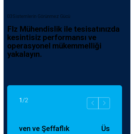
03
S
i
s
t
e
m
l
e
r
i
n
G
ö
r
ü
n
m
e
z
G
ü
c
ü
F
l
z
M
ü
h
e
n
d
i
s
l
i
k
i
l
e
t
e
s
i
s
a
t
ı
n
ı
z
d
a
k
e
s
i
n
t
i
s
i
z
p
e
r
f
o
r
m
a
n
s
ı
v
e
o
p
e
r
a
s
y
o
n
e
l
m
ü
k
e
m
m
e
l
l
i
ğ
i
y
a
k
a
l
a
y
ı
n
.
1
/
2
Üstün Kalite Standartları