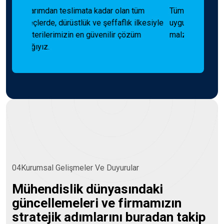
üm
Tüm projelerimizde uluslararası normlara
lkesiyle
uygun, en yüksek kalitede ekipman ve
m
malzemeleri sunuyoruz.
04
K
u
r
u
m
s
a
l
G
e
l
i
ş
m
e
l
e
r
V
e
D
u
y
u
r
u
l
a
r
M
ü
h
e
n
d
i
s
l
i
k
d
ü
n
y
a
s
ı
n
d
a
k
i
g
ü
n
c
e
l
l
e
m
e
l
e
r
i
v
e
f
i
r
m
a
m
ı
z
ı
n
s
t
r
a
t
e
j
i
k
a
d
ı
m
l
a
r
ı
n
ı
b
u
r
a
d
a
n
t
a
k
i
p