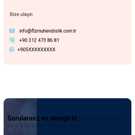
Bize ulaşın
info@flzmuhendislik.com.tr
+90 312 473 86 81
+905XXXXXXXXX
S
o
r
u
l
a
r
ı
n
ı
z
v
e
d
e
t
a
y
l
ı
b
i
l
g
i
i
ç
i
n
e
k
i
b
i
m
i
z
s
i
z
e
y
a
r
d
ı
m
c
ı
o
l
m
a
y
a
h
a
z
ı
r
.