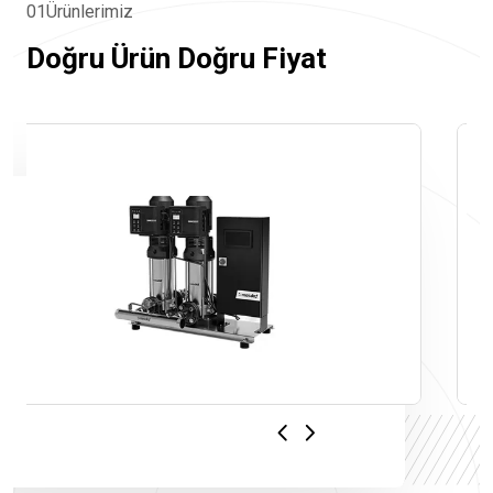
01
Ü
r
ü
n
l
e
r
i
m
i
z
D
o
ğ
r
u
Ü
r
ü
n
D
o
ğ
r
u
F
i
y
a
t