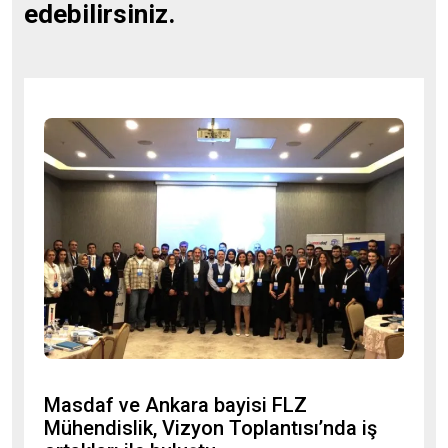
e
d
e
b
i
l
i
r
s
i
n
i
z
.
Masdaf ve Ankara bayisi FLZ
Mühendislik, Vizyon Toplantısı’nda iş