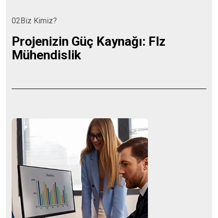
02
B
i
z
K
i
m
i
z
?
P
r
o
j
e
n
i
z
i
n
G
ü
ç
K
a
y
n
a
ğ
ı
:
F
l
z
M
ü
h
e
n
d
i
s
l
i
k